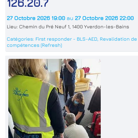
126.20.7
27 Octobre 2026 19:00
au
27 Octobre 2026 22:00
Lieu:
Chemin du Pré Neuf 1, 1400 Yverdon-les-Bains
Catégories:
First responder - BLS-AED
,
Revalidation de
compétences (Refresh)