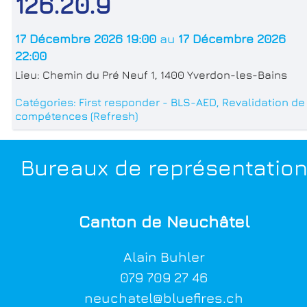
126.20.9
17 Décembre 2026 19:00
au
17 Décembre 2026
22:00
Lieu:
Chemin du Pré Neuf 1, 1400 Yverdon-les-Bains
Catégories:
First responder - BLS-AED
,
Revalidation de
compétences (Refresh)
Bureaux de représentatio
Canton de Neuchâtel
Alain Buhler
079 709 27 4
6
neuchatel@bluefires.ch